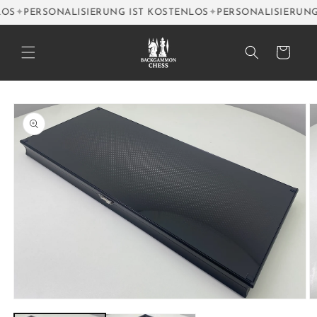
Direkt
OS
PERSONALISIERUNG IST KOSTENLOS
PERSONALISIERUNG 
zum
Inhalt
Warenkorb
oduktinformationen
ringen
Medien
M
1
2