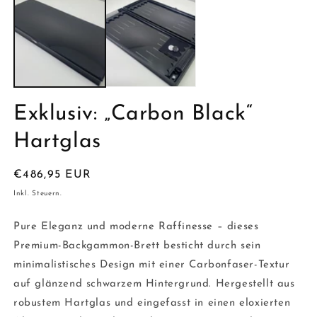
in
in
Modal
M
öffnen
ö
Exklusiv: „Carbon Black“
Hartglas
Normaler
€486,95 EUR
Preis
Inkl. Steuern.
Pure Eleganz und moderne Raffinesse – dieses
Premium-Backgammon-Brett besticht durch sein
minimalistisches Design mit einer Carbonfaser-Textur
auf glänzend schwarzem Hintergrund. Hergestellt aus
robustem Hartglas und eingefasst in einen eloxierten